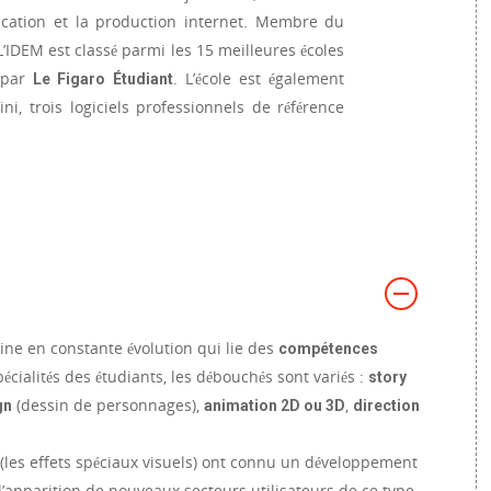
cation et la production internet. Membre du
’IDEM est classé parmi les 15 meilleures écoles
 par
. L’école est également
Le Figaro Étudiant
i, trois logiciels professionnels de référence
aine en constante évolution qui lie des
compétences
pécialités des étudiants, les débouchés sont variés :
story
(dessin de personnages),
,
gn
animation 2D ou 3D
direction
(les effets spéciaux visuels) ont connu un développement
 l’apparition de nouveaux secteurs utilisateurs de ce type