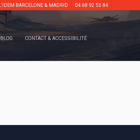
L’IDEM BARCELONE & MADRID
04 68 92 53 84
BLOG
CONTACT & ACCESSIBILITÉ