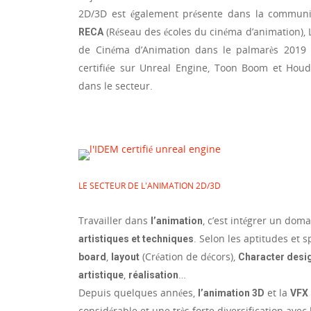
2D/3D est également présente dans la communi
(Réseau des écoles du cinéma d’animation), L
RECA
de Cinéma d’Animation dans le palmarès 2019
certifiée sur Unreal Engine, Toon Boom et Houdin
dans le secteur.
LE SECTEUR DE L'ANIMATION 2D/3D
Travailler dans
, c’est intégrer un dom
l’animation
. Selon les aptitudes et s
artistiques et techniques
,
(Création de décors),
board
layout
Character desi
,
…
artistique
réalisation
Depuis quelques années,
et la
l’animation 3D
VFX
considérable et une très forte diversification avec