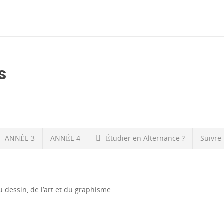
s
ANNÉE 3
ANNÉE 4
Étudier en Alternance ?
Suivre
 dessin, de l’art et du graphisme.