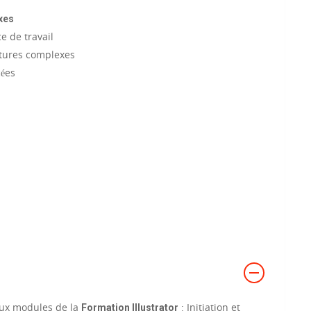
exes
e de travail
uctures complexes
cées
 deux modules de la
: Initiation et
Formation Illustrator