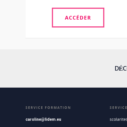
ACCÉDER
DÉC
SERVICE FORMATION
SERVIC
scolarit
caroline@lidem.eu